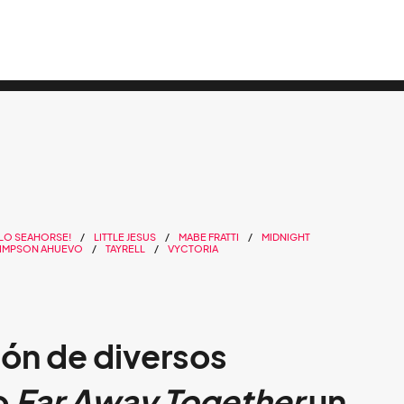
LO SEAHORSE!
LITTLE JESUS
MABE FRATTI
MIDNIGHT
IMPSON AHUEVO
TAYRELL
VYCTORIA
ión de diversos
o
Far Away Together
un