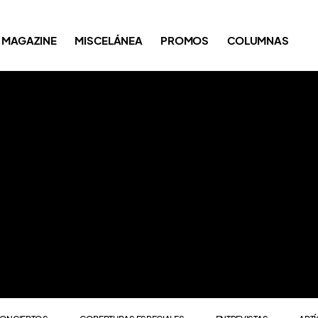
ONCIERTOS
COBERTURAS ESPECIALES
ENTREVISTAS
ART
MAGAZINE
MISCELÁNEA
PROMOS
COLUMNAS