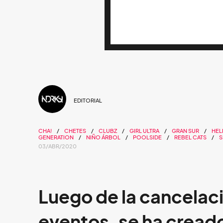
EDITORIAL
CHA!
CHETES
CLUBZ
GIRL ULTRA
GRAN SUR
HEL
GENERATION
NIÑO ÁRBOL
POOLSIDE
REBEL CATS
S
03/ABR/2020
Luego de la cancelac
eventos, se ha cread