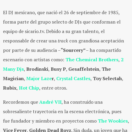
El DJ mexicano, que nació el 26 de septiembre de 1985,
forma parte del grupo selecto de DJs que conforman el
equipo de sicario.tv. Debido a su gran talento, el
responsable de crear una
track
con grandiosa aceptación
por parte de su audiencia –
“
Sourcery”
–
ha compartido
escenario con artistas como:
The Chemical Brothers
,
2
Many Djs
,
Brodinski
,
Busy P
,
Gesaffelstein
,
The
Magician
,
Major Laze
r
,
Crystal Castles
,
Toy Selectah
,
Rubix
,
Hot Chip
, entre otros.
Recordemos que
André VII
, ha construido una
sobresaliente trayectoria en la escena electrónica, pues
fue fundador y miembro en proyectos como
The Wookies
,
Vice Fever
,
Golden Dead Boyz
. Sin duda, un joven que ha