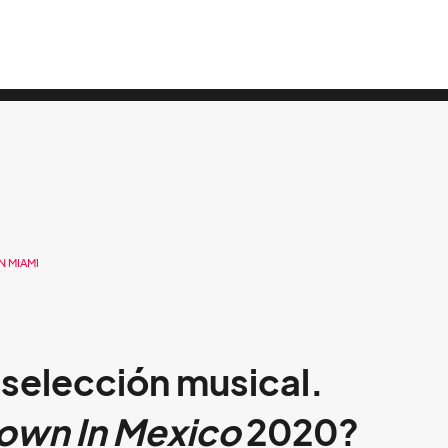
N MIAMI
a selección musical.
own In Mexico
2020?