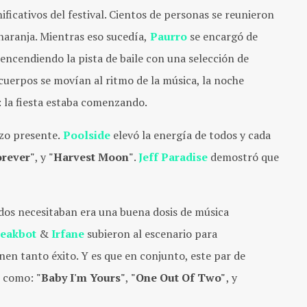
ficativos del festival. Cientos de personas se reunieron
 naranja. Mientras eso sucedía,
Paurro
se encargó de
 encendiendo la pista de baile con una selección de
cuerpos se movían al ritmo de la música, la noche
: la fiesta estaba comenzando.
zo presente.
Poolside
elevó la energía de todos y cada
orever"
, y
"Harvest Moon"
.
Jeff Paradise
demostró que
odos necesitaban era una buena dosis de música
eakbot
&
Irfane
subieron al escenario para
en tanto éxito. Y es que en conjunto, este par de
as como:
"Baby I'm Yours"
,
"One Out Of Two"
, y