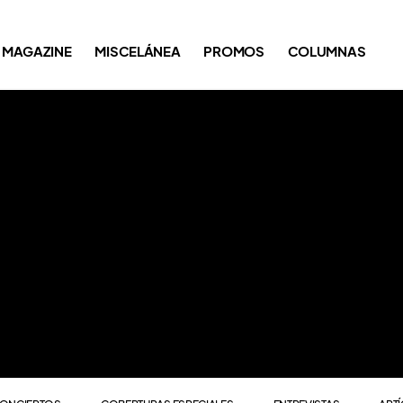
ONCIERTOS
COBERTURAS ESPECIALES
ENTREVISTAS
ART
MAGAZINE
MISCELÁNEA
PROMOS
COLUMNAS