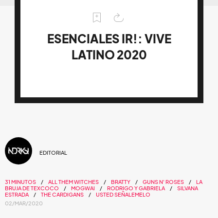
ESENCIALES IR!: VIVE
LATINO 2020
EDITORIAL
31 MINUTOS
ALL THEM WITCHES
BRATTY
GUNS N' ROSES
LA
BRUJA DE TEXCOCO
MOGWAI
RODRIGO Y GABRIELA
SILVANA
ESTRADA
THE CARDIGANS
USTED SEÑALEMELO
02/MAR/2020