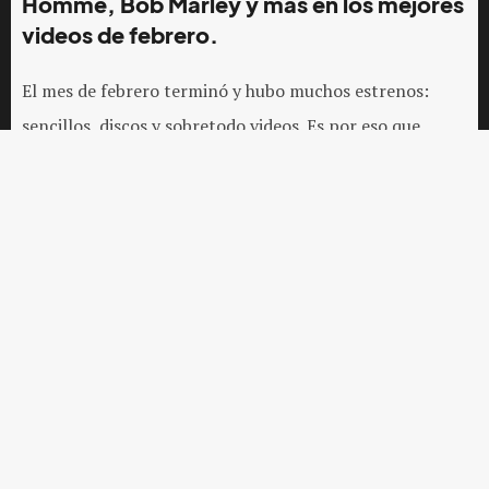
Homme, Bob Marley y más en los mejores
videos de febrero.
El mes de febrero terminó y hubo muchos estrenos:
sencillos, discos y sobretodo videos. Es por eso que,
después de una larga discusión editorial con el equipo
de
Indie Rocks!
, te compartimos una selección especial
en nuestro
#TopIR
con los 10 mejores videos del mes.
Aquí verás videos como
"Kiss My Lips"
de
Jonathan
Bree
, un tema realizado en colaboración con
Princess
Chelsea
y que formará parte de su nuevo álbum de
estudio
After the Curtains Close
;
“Flower”
de
Jehnny
Beth
(
Savages
), un video que está completamente en
blanco y negro, lo que ayuda a complementar la