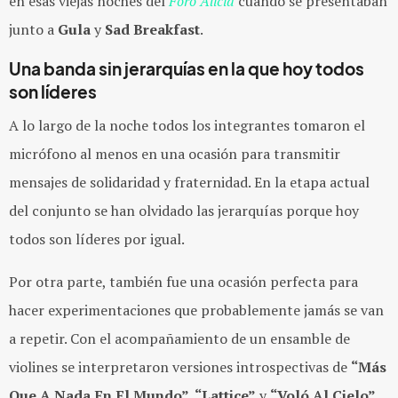
en esas viejas noches del
Foro Alicia
cuando se presentaban
junto a
Gula
y
Sad Breakfast
.
Una banda sin jerarquías en la que hoy todos
son líderes
A lo largo de la noche todos los integrantes tomaron el
micrófono al menos en una ocasión para transmitir
mensajes de solidaridad y fraternidad. En la etapa actual
del conjunto se han olvidado las jerarquías porque hoy
todos son líderes por igual.
Por otra parte, también fue una ocasión perfecta para
hacer experimentaciones que probablemente jamás se van
a repetir. Con el acompañamiento de un ensamble de
violines se interpretaron versiones introspectivas de
“Más
Que A Nada En El Mundo”, “Lattice”
y
“Voló Al Cielo”.