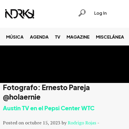
Log In
MÚSICA
AGENDA
TV
MAGAZINE
MISCELÁNEA
Fotografo:
Ernesto Pareja
@holaernie
Austin TV en el Pepsi Center WTC
Posted on octubre 15, 2023 by
Rodrigo Rojas
-