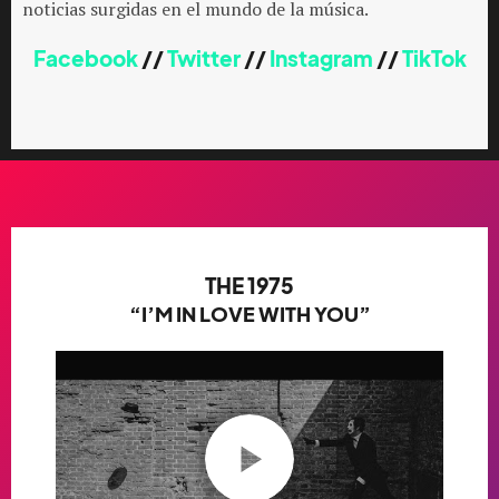
noticias surgidas en el mundo de la música.
Facebook
//
Twitter
//
Instagram
//
TikTok
THE 1975
“I’M IN LOVE WITH YOU”