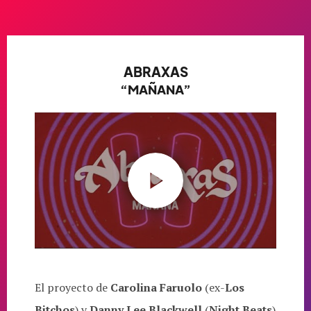
ABRAXAS
“MAÑANA”
El proyecto de
Carolina Faruolo
(ex-
Los
Bitchos
) y
Danny Lee Blackwell
(
Night Beats
)