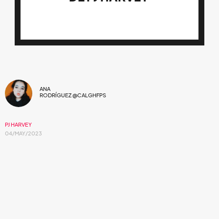
ANA
RODRÍGUEZ @CALGHFPS
PJ HARVEY
04/MAY/2023
Provocativo, sarcástico, caótico y crudo: lo
delirante de 1993.
“My heart it aches. I'm in the fire”