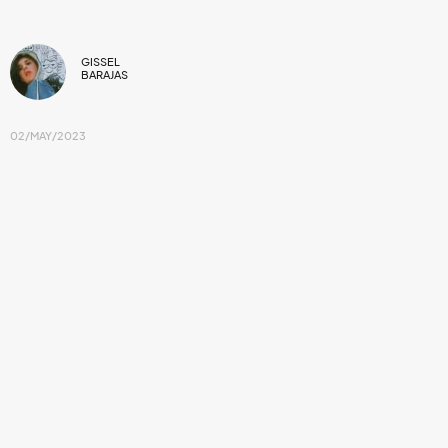
GISSEL
BARAJAS
02/MAY/2023
De acuerdo con cifras recientes y como
consecuencia de los superfans, la tendencia
de contar con vinilos se ha incrementado.
Luego de la celebración del
Record Store Day
(RSD) hacía la
cultura de las tiendas de discos de propiedad
independiente, y desatando los datos esenciales del mundo
del entretenimiento,
LUMINATE
ha lanzado un nuevo