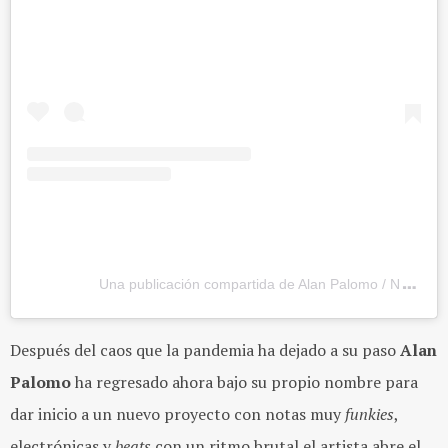
Una publicación compartida de Alan Palomo / Neon In
Después del caos que la pandemia ha dejado a su paso
Alan
Palomo
ha regresado ahora bajo su propio nombre para
dar inicio a un nuevo proyecto con notas muy
funkies
,
electrónicas y
beats
con un ritmo brutal el artista abre el