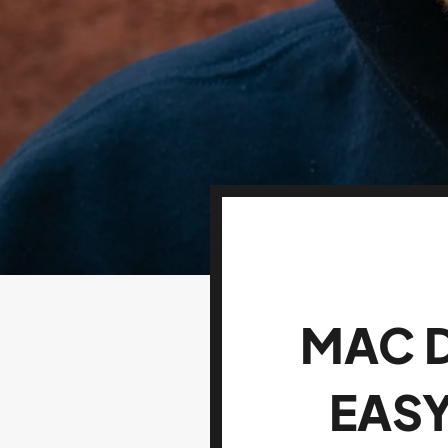
MAC 
EASY