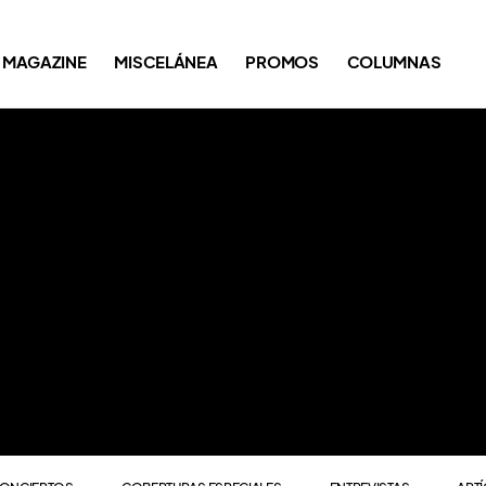
ONCIERTOS
COBERTURAS ESPECIALES
ENTREVISTAS
ART
MAGAZINE
MISCELÁNEA
PROMOS
COLUMNAS