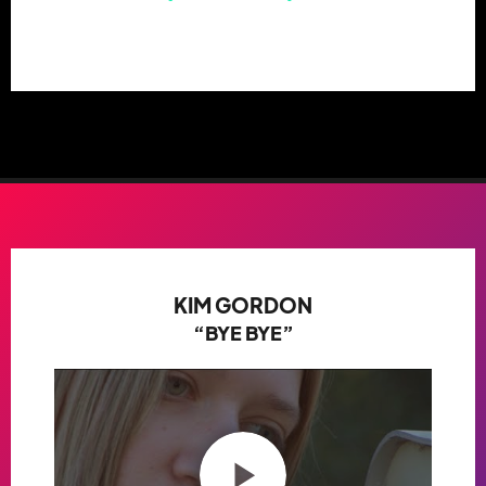
KIM GORDON
“BYE BYE”