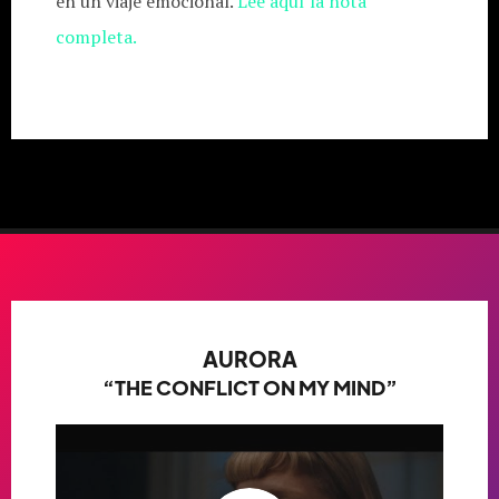
en un viaje emocional.
Lee aquí la nota
completa.
AURORA
“THE CONFLICT ON MY MIND”