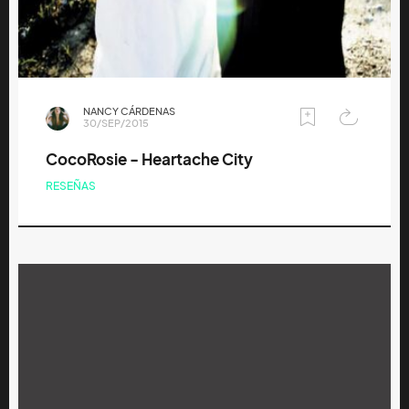
NANCY CÁRDENAS
30/SEP/2015
CocoRosie - Heartache City
RESEÑAS