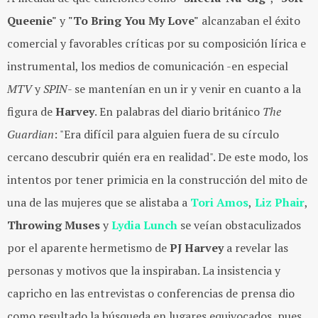
Queenie"
y
"To Bring You My Love"
alcanzaban el éxito
comercial y favorables críticas por su composición lírica e
instrumental, los medios de comunicación -en especial
MTV
y
SPIN
- se mantenían en un ir y venir en cuanto a la
figura de
Harvey
. En palabras del diario británico
The
Guardian
: "Era difícil para alguien fuera de su círculo
cercano descubrir quién era en realidad". De este modo, los
intentos por tener primicia en la construcción del mito de
una de las mujeres que se alistaba a
Tori Amos
,
Liz Phair
,
Throwing Muses
y
Lydia Lunch
se veían obstaculizados
por el aparente hermetismo de
PJ Harvey
a revelar las
personas y motivos que la inspiraban.
La insistencia y
capricho en las entrevistas o conferencias de prensa dio
como resultado la búsqueda en lugares equivocados, pues