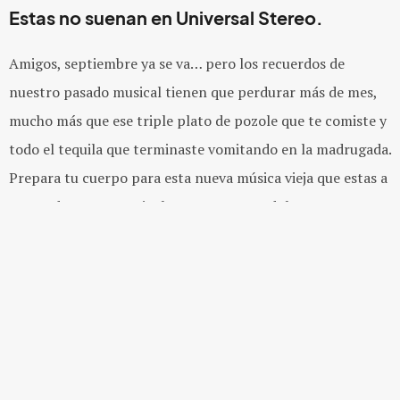
Estas no suenan en Universal Stereo.
Amigos, septiembre ya se va… pero los recuerdos de
nuestro pasado musical tienen que perdurar más de mes,
mucho más que ese triple plato de pozole que te comiste y
todo el tequila que terminaste vomitando en la madrugada.
Prepara tu cuerpo para esta nueva música vieja que estas a
punto de conocer, gózala que no te va a doler.
Psych y garaje desde San Juan de Dios, Jalisco.
Después de experimentar haciendo música instrumental al
estilo
The Shadows
o
The Ventures
, los hermanos
Federico “El Papo” Cedillo
y
Rogelio “El Papo Chico”
Cedillo
, cortaron con cualquier otro proyecto en mano y