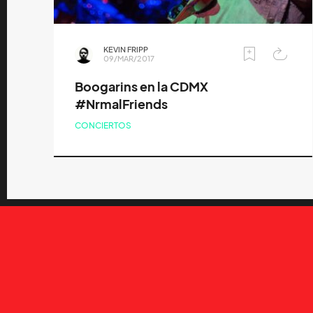
KEVIN FRIPP
09/MAR/2017
Boogarins en la CDMX
#NrmalFriends
CONCIERTOS