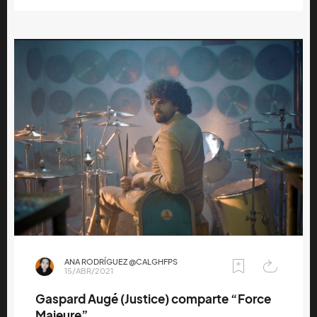
ANA RODRÍGUEZ @CALGHFPS
15/ABR/2021
Gaspard Augé (Justice) comparte “Force
Majeure”