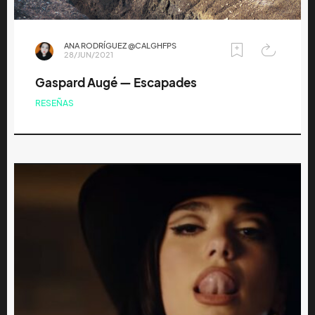
ANA RODRÍGUEZ @CALGHFPS
28/JUN/2021
Gaspard Augé — Escapades
RESEÑAS