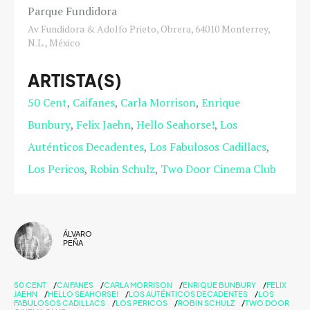
Parque Fundidora
Av Fundidora & Adolfo Prieto, Obrera, 64010 Monterrey,
N.L., México
ARTISTA(S)
50 Cent
Caifanes
Carla Morrison
Enrique
Bunbury
Felix Jaehn
Hello Seahorse!
Los
Auténticos Decadentes
Los Fabulosos Cadillacs
Los Pericos
Robin Schulz
Two Door Cinema Club
ÁLVARO
PEÑA
50 CENT
CAIFANES
CARLA MORRISON
ENRIQUE BUNBURY
FELIX
JAEHN
HELLO SEAHORSE!
LOS AUTÉNTICOS DECADENTES
LOS
FABULOSOS CADILLACS
LOS PERICOS
ROBIN SCHULZ
TWO DOOR