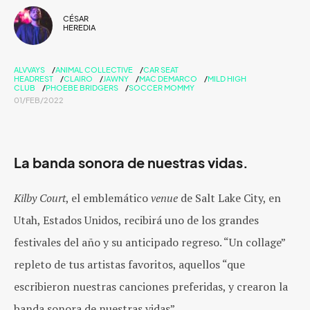
CÉSAR
HEREDIA
ALVVAYS
ANIMAL COLLECTIVE
CAR SEAT
HEADREST
CLAIRO
JAWNY
MAC DEMARCO
MILD HIGH
CLUB
PHOEBE BRIDGERS
SOCCER MOMMY
01/FEB/2022
La banda sonora de nuestras vidas.
Kilby Court
, el emblemático
venue
de Salt Lake City, en
Utah, Estados Unidos, recibirá uno de los grandes
festivales del año y su anticipado regreso. “Un collage”
repleto de tus artistas favoritos, aquellos “que
escribieron nuestras canciones preferidas, y crearon la
banda sonora de nuestras vidas”.