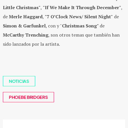
Little Christmas"
,
"If We Make It Through December"
,
de
Merle Haggard
,
"7
O’Clock News/ Silent Night"
de
Simon & Garfunkel
, con y "
Christmas Song"
de
McCarthy Trenching
, son otros temas que también han
sido lanzados por la artista.
NOTICIAS
PHOEBE BRIDGERS