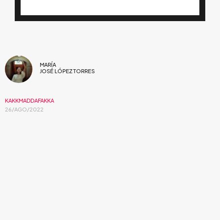
MARÍA
JOSÉ LÓPEZ TORRES
KAKKMADDAFAKKA
26/AGO/2022
El quinto avance ochentero de su próximo
álbum.
Kakkmaddafakka
es una de las bandas más enérgicas y
representativas del indie rock e indie pop actual. Originada