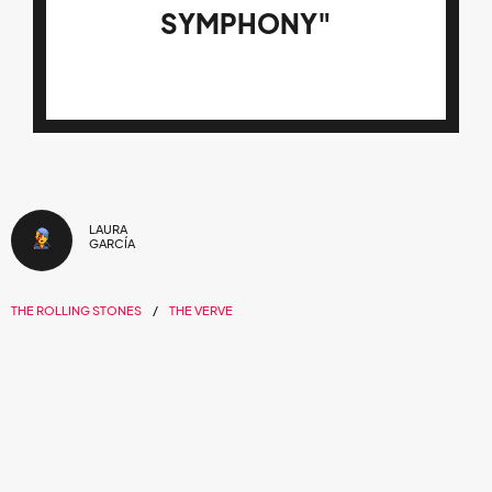
SYMPHONY"
LAURA
GARCÍA
THE ROLLING STONES
THE VERVE
24/MAY/2019
El clásico del brit pop de los 90,
"Bitter
Sweet Symphony"
, regresó a ser de
The
Verve.
Tras que la banda británica de rock