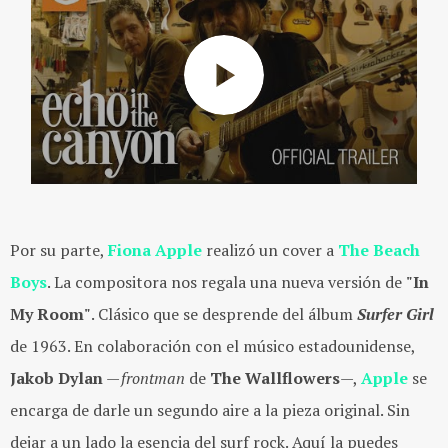
Por su parte,
Fiona Apple
realizó un cover a
The Beach
Boys
. La compositora nos regala una nueva versión de
"In
My Room"
. Clásico que se desprende del álbum
Surfer Girl
de 1963. En colaboración con el músico estadounidense,
Jakob Dylan
—
frontman
de
The Wallflowers
—,
Apple
se
encarga de darle un segundo aire a la pieza original. Sin
dejar a un lado la esencia del surf rock. Aquí la puedes