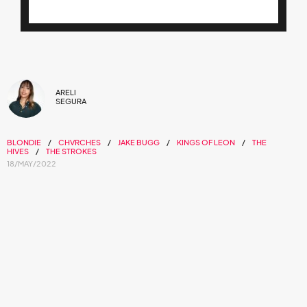
ARELI
SEGURA
BLONDIE
CHVRCHES
JAKE BUGG
KINGS OF LEON
THE
HIVES
THE STROKES
18/MAY/2022
Prepárate para vivir un fin de semana
memorable en las tierras tapatías.
Tras su cancelación hace dos años por causas de la
pandemia, por fin estamos a pocos días de vivir