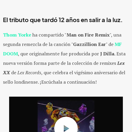
El tributo que tardó 12 años en salir a la luz.
Thom Yorke
ha compartido "
Man on Fire Remix
", una
segunda remezcla de la canción "
Gazzillion Ear
" de
MF
DOOM
, que originalmente fue producida por
J Dilla
. Esta
nueva versión forma parte de la colección de remixes
Lex
XX
de
Lex Records
, que celebra el vigésimo aniversario del
sello londinense. ¡Escúchala a continuación!