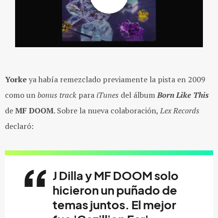
Yorke
ya había remezclado previamente la pista en 2009
como un
bonus track
para
iTunes
del álbum
Born Like This
de
MF DOOM
. Sobre la nueva colaboración,
Lex Records
declaró:
J Dilla
y
MF DOOM
solo
hicieron un puñado de
temas juntos. El mejor