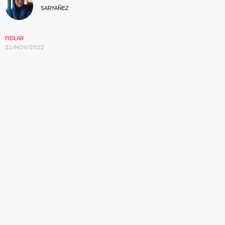
SARYAÑEZ
FIDLAR
22/NOV/2022
La banda de rock punk californiana nos trae
un nuevo adelanto de lo que será su próximo
EP.
Fuerte, ruidoso y estruendoso, así podríamos definir
"Taste The Money"
que llega como el tercer adelanto de
la banda, teniendo como antecesores
"Sand On The
Beach"
del mes pasado y
"FSU"
de agosto, dicho
lanzamiento es nuevamente producido por
Dave Sardy