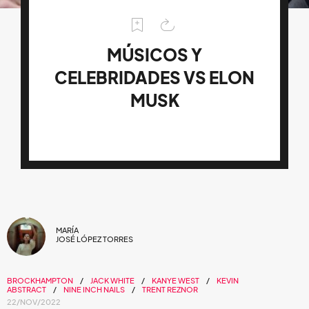
MÚSICOS Y
CELEBRIDADES VS ELON
MUSK
MARÍA
JOSÉ LÓPEZ TORRES
BROCKHAMPTON
JACK WHITE
KANYE WEST
KEVIN
ABSTRACT
NINE INCH NAILS
TRENT REZNOR
22/NOV/2022