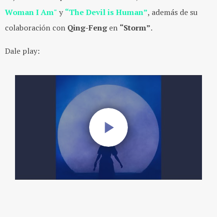
Woman I Am"
y
“The Devil is Human”
, además de su
colaboración con
Qing-Feng
en
“Storm”
.
Dale play: