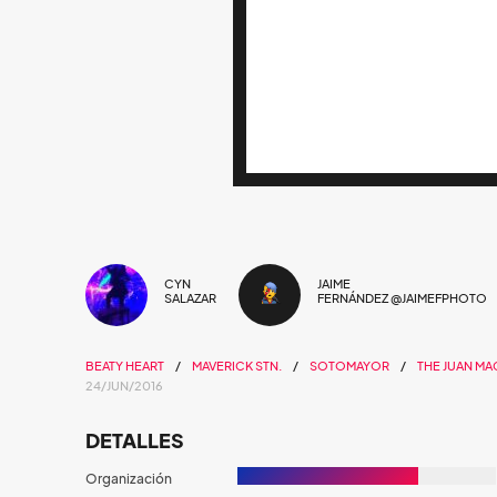
CYN
JAIME
SALAZAR
FERNÁNDEZ @JAIMEFPHOTO
BEATY HEART
MAVERICK STN.
SOTOMAYOR
THE JUAN M
24/JUN/2016
DETALLES
Organización