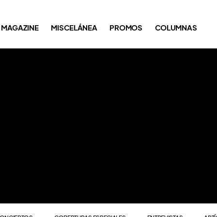
ONCIERTOS
COBERTURAS ESPECIALES
ENTREVISTAS
ART
MAGAZINE
MISCELÁNEA
PROMOS
COLUMNAS