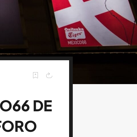
O66 DE
 FORO