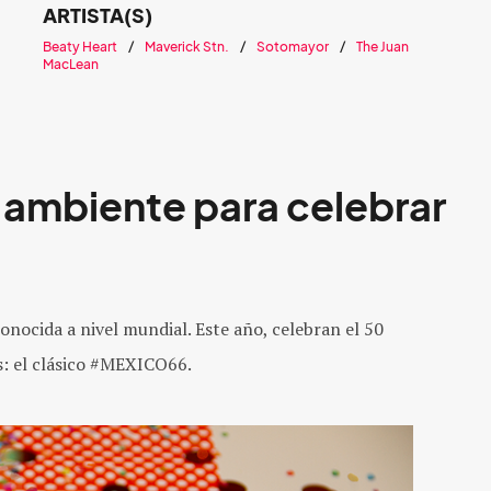
ARTISTA(S)
Beaty Heart
Maverick Stn.
Sotomayor
The Juan
MacLean
or ambiente para celebrar
onocida a nivel mundial. Este año, celebran el 50
s: el clásico #MEXICO66.