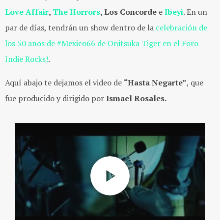
Love Affair
,
The Horrors
, Los Concorde
e
Ibeyi
. En un
par de días, tendrán un show dentro de la
celebración de
los 50 años de #Mexico66 de Onitsuka Tiger en el Foro
Indie Rocks!
.
Aquí abajo te dejamos el video de
“Hasta Negarte”
, que
fue producido y dirigido por
Ismael Rosales.