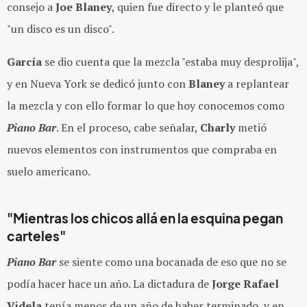
consejo a
Joe Blaney
, quien fue directo y le planteó que
"un disco es un disco".
García
se dio cuenta que la mezcla "estaba muy desprolija",
y en Nueva York se dedicó junto con
Blaney
a replantear
la mezcla y con ello formar lo que hoy conocemos como
Piano Bar
. En el proceso, cabe señalar,
Charly
metió
nuevos elementos con instrumentos que compraba en
suelo americano.
"Mientras los chicos allá en la esquina pegan
carteles"
Piano Bar
se siente como una bocanada de eso que no se
podía hacer hace un año. La dictadura de
Jorge Rafael
Videla
tenía menos de un año de haber terminado, y en