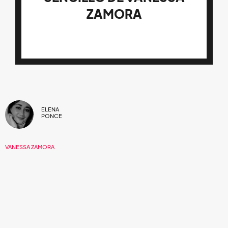
ZAMORA
ELENA
PONCE
VANESSA ZAMORA
08/NOV/2023
Haz una pausa en la rutina y dale
play
a esta
canción que te ínsita a disfrutar de cada