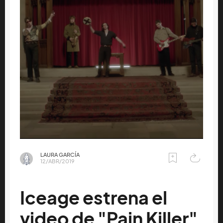
LAURA GARCÍA
12/ABR/2019
Iceage estrena el
video de "Pain Killer"