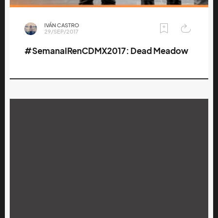
IVÁN CASTRO
29/SEP/2017
#SemanaIRenCDMX2017: Dead Meadow