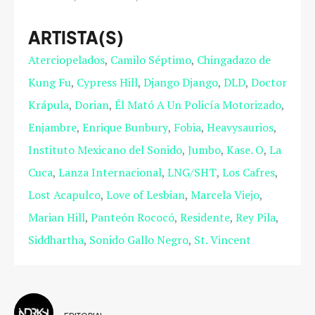
ARTISTA(S)
Aterciopelados
Camilo Séptimo
Chingadazo de
Kung Fu
Cypress Hill
Django Django
DLD
Doctor
Krápula
Dorian
Él Mató A Un Policía Motorizado
Enjambre
Enrique Bunbury
Fobia
Heavysaurios
Instituto Mexicano del Sonido
Jumbo
Kase. O
La
Cuca
Lanza Internacional
LNG/SHT
Los Cafres
Lost Acapulco
Love of Lesbian
Marcela Viejo
Marian Hill
Panteón Rococó
Residente
Rey Pila
Siddhartha
Sonido Gallo Negro
St. Vincent