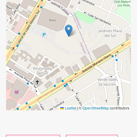
Leaflet
|
©
OpenStreetMap
contributors