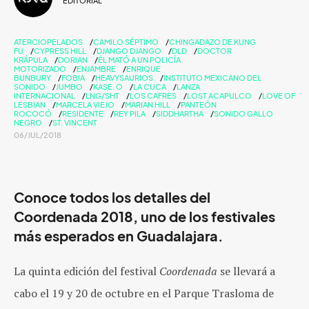
EDITORIAL
ATERCIOPELADOS
CAMILO SÉPTIMO
CHINGADAZO DE KUNG
FU
CYPRESS HILL
DJANGO DJANGO
DLD
DOCTOR
KRÁPULA
DORIAN
ÉL MATÓ A UN POLICÍA
MOTORIZADO
ENJAMBRE
ENRIQUE
BUNBURY
FOBIA
HEAVYSAURIOS
INSTITUTO MEXICANO DEL
SONIDO
JUMBO
KASE. O
LA CUCA
LANZA
INTERNACIONAL
LNG/SHT
LOS CAFRES
LOST ACAPULCO
LOVE OF
LESBIAN
MARCELA VIEJO
MARIAN HILL
PANTEÓN
ROCOCÓ
RESIDENTE
REY PILA
SIDDHARTHA
SONIDO GALLO
NEGRO
ST. VINCENT
06/JUL/2018
Conoce todos los detalles del
Coordenada 2018, uno de los festivales
más esperados en Guadalajara.
La quinta edición del festival
Coordenada
se llevará a
cabo el 19 y 20 de octubre en el Parque Trasloma de