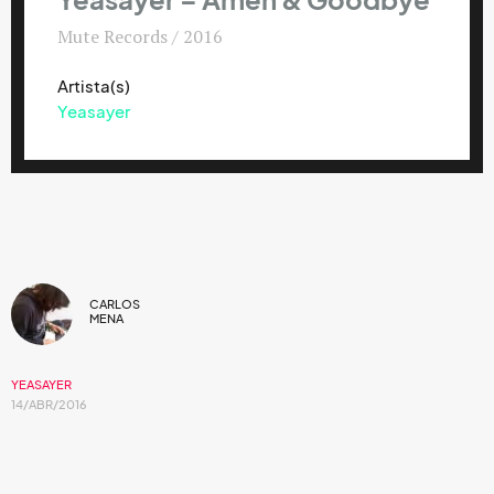
Yeasayer – Amen & Goodbye
Mute Records / 2016
Artista(s)
Yeasayer
CARLOS
MENA
YEASAYER
14/ABR/2016