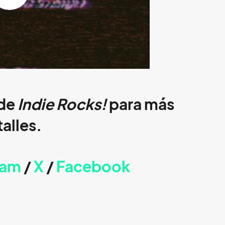
 de
Indie Rocks!
para más
alles.
ram
/
X
/
Faceb
ook