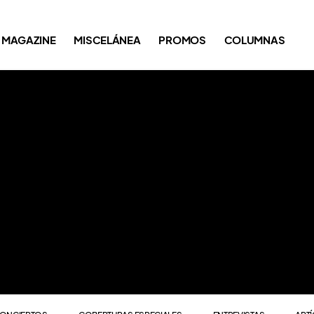
ONCIERTOS
COBERTURAS ESPECIALES
ENTREVISTAS
ART
MAGAZINE
MISCELÁNEA
PROMOS
COLUMNAS