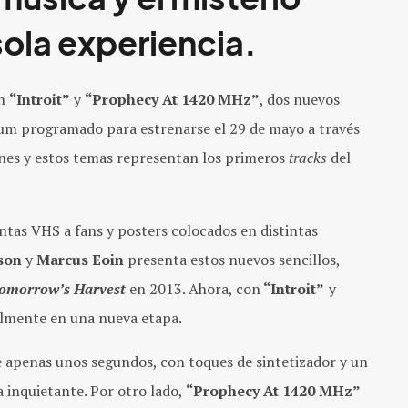
ola experiencia.
on
“Introit”
y
“Prophecy At 1420 MHz”
, dos nuevos
bum programado para estrenarse el 29 de mayo a través
ones y estos temas representan los primeros
tracks
del
ntas VHS a fans y posters colocados en distintas
son
y
Marcus Eoin
presenta estos nuevos sencillos,
omorrow’s Harvest
en 2013. Ahora, con
“Introit”
y
ialmente en una nueva etapa.
 apenas unos segundos, con toques de sintetizador y un
 inquietante. Por otro lado,
“Prophecy At 1420 MHz”