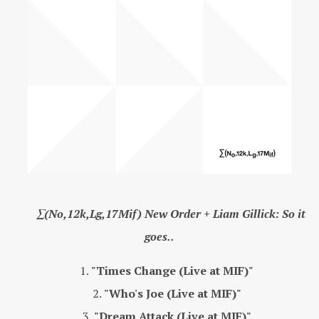
∑(No,12k,Lg,17Mif) New Order + Liam Gillick: So it
goes..
"Times Change (Live at MIF)"
"Who's Joe (Live at MIF)"
"Dream Attack (Live at MIF)"