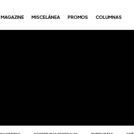
ONCIERTOS
COBERTURAS ESPECIALES
ENTREVISTAS
ART
MAGAZINE
MISCELÁNEA
PROMOS
COLUMNAS