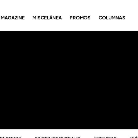
ONCIERTOS
COBERTURAS ESPECIALES
ENTREVISTAS
ART
MAGAZINE
MISCELÁNEA
PROMOS
COLUMNAS