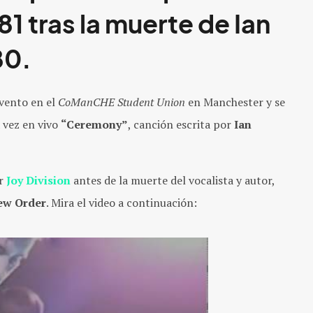
1 tras la muerte de
Ian
80
.
evento en el
CoManCHE Student Union
en Manchester y se
 vez en vivo
“Ceremony”
, canción escrita por
Ian
or
Joy Division
antes de la muerte del vocalista y autor,
ew Order
. Mira el video a continuación: