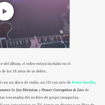
 del álbum, el video estará incluido en el
e los 38 años de su debut.
á con un disco de vinilo, un CD con arte de
Peter Saville
,
asures
de
Joy Division
y
Power Corruption & Lies
de
tas rescatadas del archivo de grupo (maquetas,
D con actuaciones en TV, temas en directo y un libro de