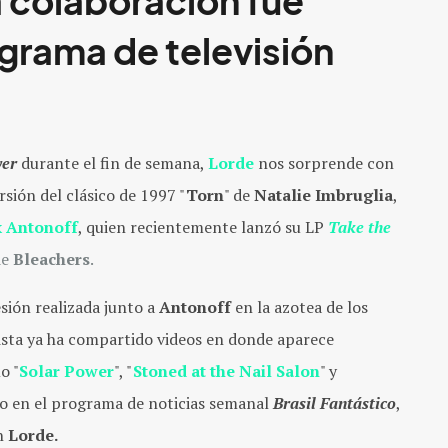
 colaboración fue
grama de televisión
wer
durante el fin de semana,
Lorde
nos sorprende con
rsión del clásico de 1997 "
Torn
" de
Natalie Imbruglia
,
k Antonoff
, quien recientemente lanzó su LP
Take the
de
Bleachers
.
sión realizada junto a
Antonoff
en la azotea de los
tista ya ha compartido videos en donde aparece
o "
Solar Power
", "
Stoned at the Nail Salon
" y
ado en el programa de noticias semanal
Brasil Fantástico
,
n
Lorde.