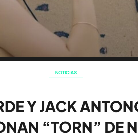
NOTICIAS
RDE Y JACK ANTON
ONAN “TORN” DE N