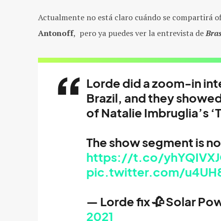
Actualmente no está claro cuándo se compartirá ofi
Antonoff
, pero ya puedes ver la entrevista de
Bras
Lorde did a zoom-in int
Brazil, and they showed
of Natalie Imbruglia’s 
The show segment is no
https://t.co/yhYQIVX
pic.twitter.com/u4UH
— Lorde fix 🥀 Solar Po
2021