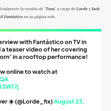
cialmente la versión de "
Torn
" a cargo de
Lorde
y
Jack
il Fantástico
en su página web.
erview with Fantástico on TV in
 a teaser video of her covering
‘Torn’ in a rooftop performance!
w online to watch at
JQA
83W17j
wer ☀️ (@Lorde_fix)
August 23,