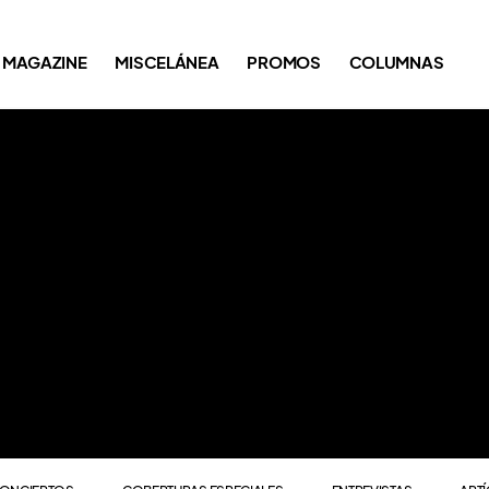
ONCIERTOS
COBERTURAS ESPECIALES
ENTREVISTAS
ART
MAGAZINE
MISCELÁNEA
PROMOS
COLUMNAS