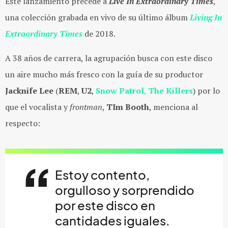
Este lanzamiento precede a
Live In Extraordinary Times
,
una colección grabada en vivo de su último álbum
Living In
Extraordinary Times
de 2018.
A 38 años de carrera, la agrupación busca con este disco
un aire mucho más fresco con la guía de su productor
Jacknife Lee
(
REM
,
U2
,
Snow Patrol
,
The Killers
) por lo
que el vocalista y
frontman
,
TIm Booth
, menciona al
respecto:
Estoy contento,
orgulloso y sorprendido
por este disco en
cantidades iguales.