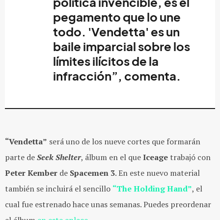
política invencible, es el
pegamento que lo une
todo. 'Vendetta' es un
baile imparcial sobre los
límites ilícitos de la
infracción”, comenta.
“Vendetta”
será uno de los nueve cortes que formarán
parte de
Seek Shelter
, álbum en el que
Iceage
trabajó con
Peter Kember
de
Spacemen 3
. En este nuevo material
también se incluirá el sencillo
“The Holding Hand”
, el
cual fue estrenado hace unas semanas. Puedes preordenar
el álbum
en este enlace
.