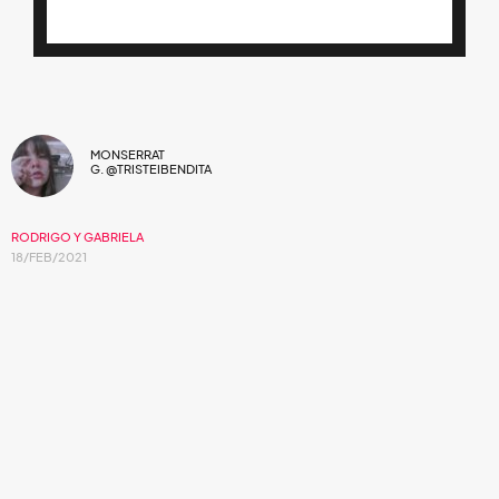
MONSERRAT
G. @TRISTEIBENDITA
RODRIGO Y GABRIELA
18/FEB/2021
Un sonido maduro es lo que el dúo mexicano
muestra como una probadita de lo que te
espera con este próximo EP.
En octubre de 2020, el dúo
Rodrigo y Gabriela
lanzó el