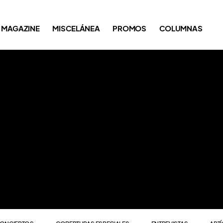
ONCIERTOS
COBERTURAS ESPECIALES
ENTREVISTAS
ART
MAGAZINE
MISCELÁNEA
PROMOS
COLUMNAS