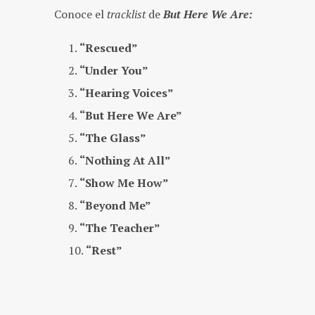
Conoce el
tracklist
de
But Here We Are:
“Rescued”
“Under You”
“Hearing Voices”
“But Here We Are”
“The Glass”
“Nothing At All”
“Show Me How”
“Beyond Me”
“The Teacher”
“Rest”