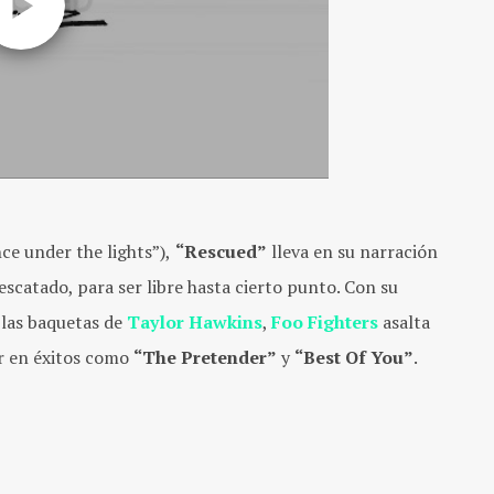
nce under the lights”),
“Rescued”
lleva en su narración
escatado, para ser libre hasta cierto punto. Con su
 las baquetas de
Taylor Hawkins
,
Foo Fighters
asalta
r en éxitos como
“The Pretender”
y
“Best Of You”
.