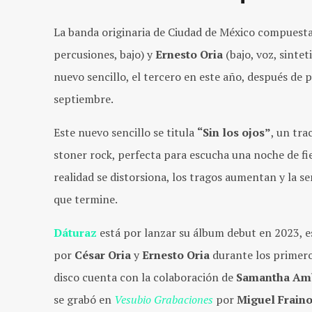
La banda originaria de Ciudad de México compuest
percusiones, bajo) y
Ernesto Oria
(bajo, voz, sinte
nuevo sencillo, el tercero en este año, después de
septiembre.
Este nuevo sencillo se titula
“Sin los ojos”
, un tra
stoner rock, perfecta para escucha una noche de fie
realidad se distorsiona, los tragos aumentan y la s
que termine.
Dáturaz
está por lanzar su álbum debut en 2023, 
por
César Oria
y
Ernesto Oria
durante los primero
disco cuenta con la colaboración de
Samantha Am
se grabó en
Vesubio Grabaciones
por
Miguel Frain