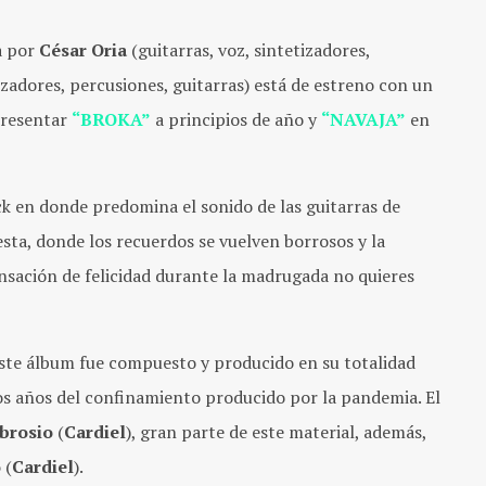
a por
César Oria
(guitarras, voz, sintetizadores,
tizadores, percusiones, guitarras) está de estreno con un
 presentar
“BROKA”
a principios de año y
“NAVAJA”
en
ck en donde predomina el sonido de las guitarras de
sta, donde los recuerdos se vuelven borrosos y la
ensación de felicidad durante la madrugada no quieres
este álbum fue compuesto y producido en su totalidad
s años del confinamiento producido por la pandemia. El
brosio
(
Cardiel
), gran parte de este material, además,
o
(
Cardiel
).