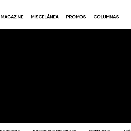
ONCIERTOS
COBERTURAS ESPECIALES
ENTREVISTAS
ART
MAGAZINE
MISCELÁNEA
PROMOS
COLUMNAS