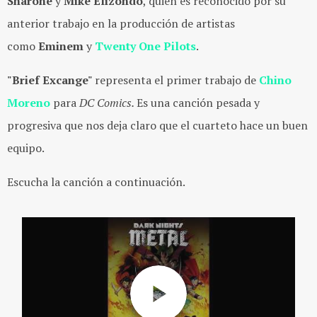
Sharone
y
Mike Elizondo
, quien es reconocido por su
anterior trabajo en la producción de artistas
como
Eminem
y
Twenty One Pilots
.
"Brief Excange"
representa el primer trabajo de
Chino
Moreno
para
DC Comics.
Es una canción pesada y
progresiva que nos deja claro que el cuarteto hace un buen
equipo.
Escucha la canción a continuación.