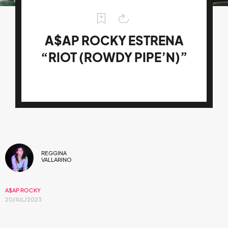
A$AP ROCKY ESTRENA
“RIOT (ROWDY PIPE’N)”
REGGINA
VALLARINO
A$AP ROCKY
20/JUL/2023