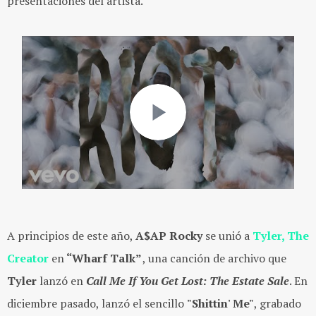
presentaciones del artista.
A principios de este año,
A$AP Rocky
se unió a
Tyler, The
Creator
en
“Wharf Talk”
, una canción de archivo que
Tyler
lanzó en
Call Me If You Get Lost: The Estate Sale
. En
diciembre pasado, lanzó el sencillo
"Shittin' Me"
, grabado