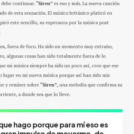
w debe continuar.
“Siren”
es eso y más. La nueva canción
tado de esta sensación. El músico británico platicó en
piró este sencillo, su esperanza por la música post
.
os, fuera de foco. Ha sido un momento muy extraño,
o, algunas cosas han sido totalmente fuera de lo
que mi música siempre ha sido un poco así, creo que ese
o lugar en mi nueva música porque así han sido mis
or y remixer sobre
“Siren”,
una melodía que confirma su
riente, a donde sea que lo lleve.
 que hago porque para mí eso es
 gran impulso de moverme, de