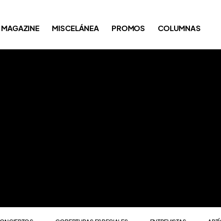
ONCIERTOS
COBERTURAS ESPECIALES
ENTREVISTAS
ART
MAGAZINE
MISCELÁNEA
PROMOS
COLUMNAS