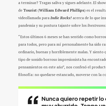
a terminar? Tragas saliva y sigues adelante. El sho
de
Tourist
(
William Edward Phillips
) es el resul
videollamada para
Indie Rocks!
acerca de lo que ins
pandemia y su postura tajante sobre los
livestreams
“Estos últimos 6 meses se han sentido como borros
para todos, pero para mí personalmente ha sido rar
ordinario, buenas y horriblemente malas. Y siento 
tipo de sonido borroso impresionista ha encontrad
pensamientos en este año”, nos confesó el product
filosofía: no quedarse estancado, moverse con la cor
Nunca quiero repetir lo
muy aburrido. Tengo un