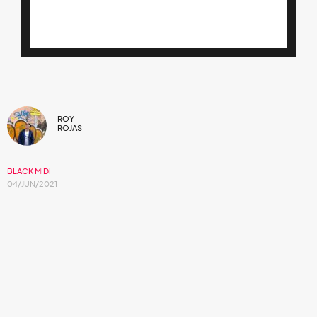
ROY
ROJAS
BLACK MIDI
04/JUN/2021
Antes los rockeros decían que el jazz era
para idiotas.
Dentro de 10 o 20 años quizá lo sabremos, todo depende