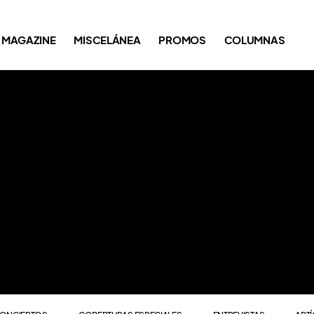
ONCIERTOS
COBERTURAS ESPECIALES
ENTREVISTAS
ART
MAGAZINE
MISCELÁNEA
PROMOS
COLUMNAS