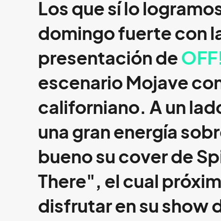
Los que sí lo logram
domingo fuerte con l
presentación de
OFF
escenario Mojave con
californiano. A un la
una gran energía sobr
bueno su cover de Spi
There", el cual pró
disfrutar en su show 