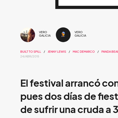
VERO
VERO
GALICIA
GALICIA
BUILT TO SPILL
JENNY LEWIS
MAC DEMARCO
PANDA BEA
24/ABR/2015
El festival arrancó c
pues dos días de fies
de sufrir una cruda a 