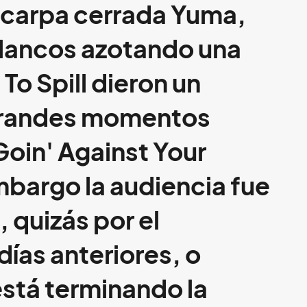
a carpa cerrada Yuma,
blancos azotando una
 To Spill
dieron un
 grandes momentos
oin' Against Your
mbargo la audiencia fue
, quizás por el
días anteriores, o
está terminando la