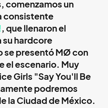
os, comenzamos un
a consistente
!
, que llenaron el
 su hardcore
do se presentó
MØ
con
e el escenario. Muy
ce Girls "Say You'll Be
ximamente podremos
de la Ciudad de México.