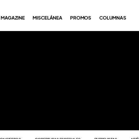
ONCIERTOS
COBERTURAS ESPECIALES
ENTREVISTAS
ART
MAGAZINE
MISCELÁNEA
PROMOS
COLUMNAS