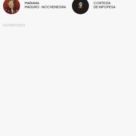
MARIANA
CORTESÍA
MADURO · NOCHENEGRA
DE INFOPESA
03/SEP/2021
Después de ser el sello más importante del
Perú durante los años 70 y 80 y entrar en una
larga pausa, la Sociedad Fonográfica Peruana
retomó la máquina y empezó a relanzar las
joyas de su catálogo. Hoy estrenan el primer
proyecto fuera de sus fronteras y es un regalo
para México, sus Sonidos y su gente.
Desde hacía mucho tiempo
Infopesa
quería rendirle
tributo al poderoso movimiento sonidero
que nació en