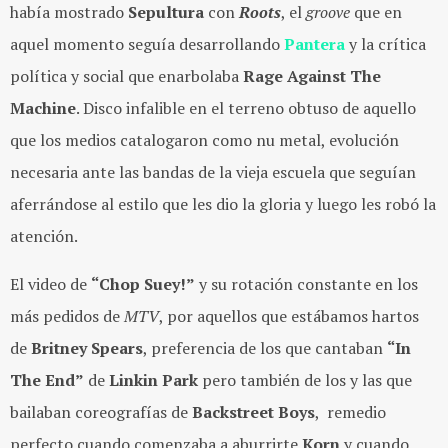
había mostrado
Sepultura
con
Roots
, el
groove
que en
aquel momento seguía desarrollando
Pantera
y la crítica
política y social que enarbolaba
Rage Against The
Machine
. Disco infalible en el terreno obtuso de aquello
que los medios catalogaron como nu metal, evolución
necesaria ante las bandas de la vieja escuela que seguían
aferrándose al estilo que les dio la gloria y luego les robó la
atención.
El video de
“Chop Suey!”
y su rotación constante en los
más pedidos de
MTV
, por aquellos que estábamos hartos
de
Britney Spears
, preferencia de los que cantaban
“In
The End”
de
Linkin Park
pero también de los y las que
bailaban coreografías de
Backstreet Boys
, remedio
perfecto cuando comenzaba a aburrirte
Korn
y cuando