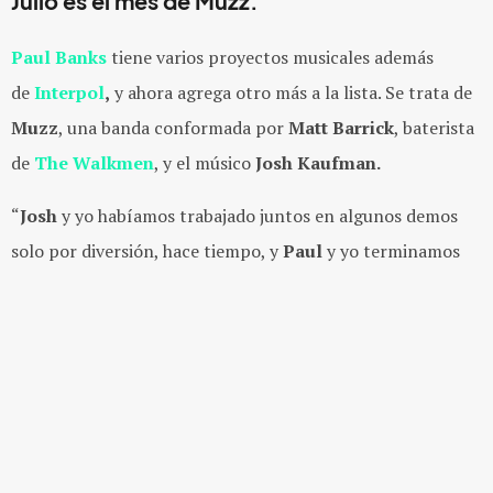
Julio es el mes de Muzz.
Paul Banks
tiene varios proyectos musicales además
de
Interpol
,
y ahora agrega otro más a la lista. Se trata de
Muzz
, una banda conformada por
Matt
Barrick
, baterista
de
The Walkmen
, y el músico
Josh Kaufman.
“
Josh
y yo habíamos trabajado juntos en algunos demos
solo por diversión, hace tiempo, y
Paul
y yo terminamos
trabajando juntos en
Banks & Steelz
con
RZA
y durante
ese tiempo también hicimos algunos demos; en algún
momento decidimos que tendría sentido combinarlos
conociendo la historia de ellos [
Paul y Josh
], y al momento
en que los tres nos juntamos nos pareció una buena idea y
empezamos a trabajar de inmediato”, nos comentó el