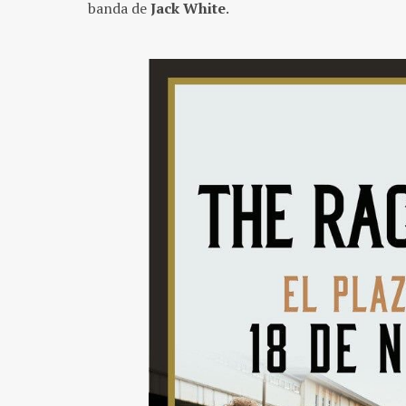
banda de
Jack White
.