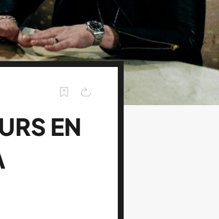
URS EN
A