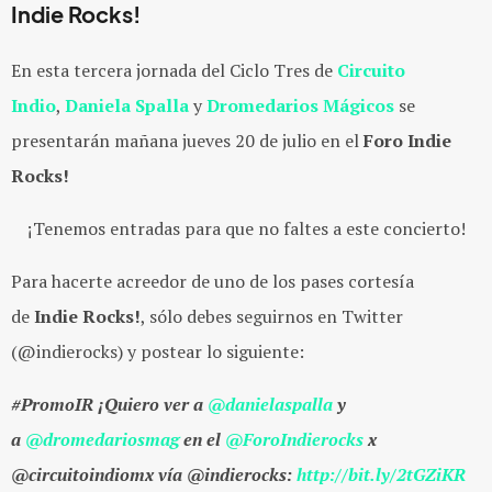
Indie Rocks!
En esta tercera jornada del Ciclo Tres de
Circuito
Indio
,
Daniela Spalla
y
Dromedarios Mágicos
se
presentarán mañana jueves 20 de julio en el
Foro Indie
Rocks!
¡Tenemos entradas para que no faltes a este concierto!
Para hacerte acreedor de uno de los pases cortesía
de
Indie Rocks!
, sólo debes seguirnos en Twitter
(@indierocks) y postear lo siguiente:
#PromoIR ¡Quiero ver a
@
danielaspalla
y
a
@
dromedariosmag
en el
@ForoIndierocks
x
@circuitoindiomx vía @indierocks:
http://bit.ly/2tGZiKR